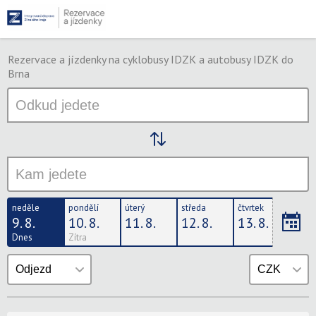
Rezervace a jízdenky na cyklobusy IDZK a autobusy IDZK do
Brna
neděle
pondělí
úterý
středa
čtvrtek
pátek
9. 8.
10. 8.
11. 8.
12. 8.
13. 8.
14. 
Dnes
Zítra